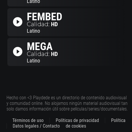
Latino
FEMBED
play_circle_filled
Calidad:
HD
Latino
MEGA
play_circle_filled
Calidad:
HD
Latino
Hecho con <3 Playdede es un directorio de contenido audiovisual
y comunidad online. No alojamos ningún material audiovisual tan
solo damos información útil sobre películas/series/documentales.
Términos de uso
Políticas de privacidad
Política
Datos legales / Contacto
de cookies