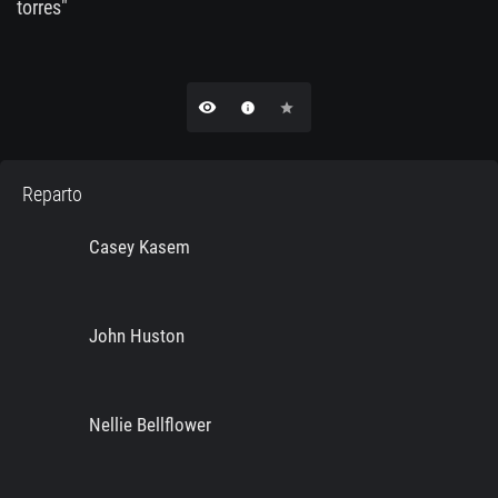
torres"
remove_red_eye
info
star
Reparto
Casey Kasem
John Huston
Nellie Bellflower