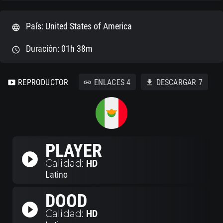
País: United States of America
language
Duración: 01h 38m
schedule
REPRODUCTOR
ENLACES
4
DESCARGAR
7
smart_display
link
download
PLAYER
play_circle_filled
Calidad:
HD
Latino
DOOD
play_circle_filled
Calidad:
HD