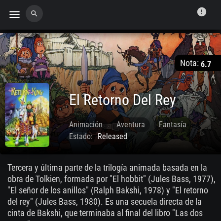
error
menu
search
Nota:
6.7
El Retorno Del Rey
Animación
Aventura
Fantasía
Estado:
Released
May. 11 1980
Tercera y última parte de la trilogía animada basada en la
obra de Tolkien, formada por "El hobbit" (Jules Bass, 1977),
"El señor de los anillos" (Ralph Bakshi, 1978) y "El retorno
del rey" (Jules Bass, 1980). Es una secuela directa de la
cinta de Bakshi, que terminaba al final del libro "Las dos