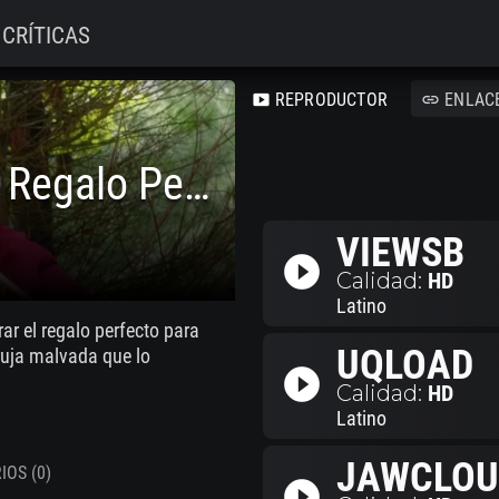
CRÍTICAS
REPRODUCTOR
ENLAC
smart_display
link
Los Tres Osos Y El Regalo Perfecto
VIEWSB
play_circle_filled
Calidad:
HD
Latino
r el regalo perfecto para
UQLOAD
ruja malvada que lo
play_circle_filled
Calidad:
HD
Latino
JAWCLOU
OS (0)
play_circle_filled