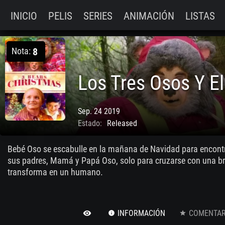
INICIO
PELIS
SERIES
ANIMACIÓN
LISTAS
Nota:
8
Sep. 24 2019
Estado:
Released
Bebé Oso se escabulle en la mañana de Navidad para encontra
sus padres, Mamá y Papá Oso, solo para cruzarse con una b
transforma en un humano.
INFORMACIÓN
COMENTARI
remove_red_eye
info
star