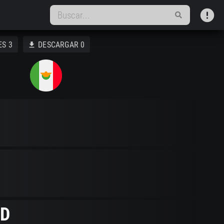
error
ES
3
DESCARGAR
0
download
D