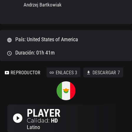
Andrzej Bartkowiak
País: United States of America
language
Duración: 01h 41m
schedule
REPRODUCTOR
ENLACES
3
DESCARGAR
7
smart_display
link
download
PLAYER
play_circle_filled
Calidad:
HD
Latino