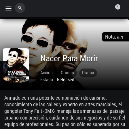
error
menu
search
Nota:
6.1
Nacer Para Morir
Acción
Crimen
Drama
Estado:
Released
Feb. 28 2003
Armado con una potente combinación de carisma,
conocimiento de las calles y experto en artes marciales, el
gangster Tony Fait -DMX- maneja las amenazas del paisaje
urbano con precisión, cuidando de sus negocios y de su fiel
equipo de profesionales. Su pasión sólo es superada por su