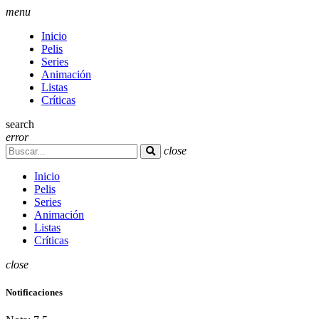
menu
Inicio
Pelis
Series
Animación
Listas
Críticas
search
error
close
Inicio
Pelis
Series
Animación
Listas
Críticas
close
Notificaciones