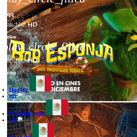
Hqq
Calidad:
HD
Latino
play_circle_filled
Calidad:
HD
Latino
Hqq
HD
HD
Mega
HD 1080p
HD