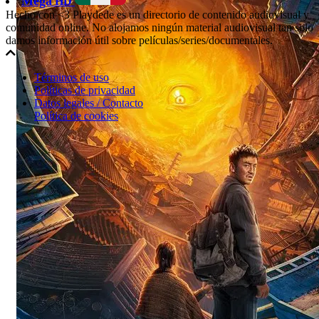
Mega
HD
Hecho con <3 Playdede es un directorio de contenido audiovisual y
comunidad online. No alojamos ningún material audiovisual tan solo
damos información útil sobre películas/series/documentales.
Términos de uso
Políticas de privacidad
Datos legales / Contacto
Política de cookies