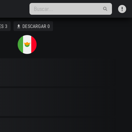
error
ES
3
DESCARGAR
0
download