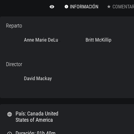
INFORMACIÓN
COMENTARI
remove_red_eye
info
star
Reparto
Britt McKillip
Anne Marie DeLuise
Director
David Mackay
País: Canada United
language
States of America
Duración: 01h 40m
schedule