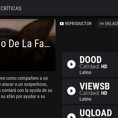
CRÍTICAS
REPRODUCTOR
ENLAC
smart_display
link
Ace, El Mejor Amigo De La Familia
DOOD
play_circle_filled
Calidad:
HD
Latino
 tiene como compañero a un
VIEWSB
e atacar a un sospechoso,
play_circle_filled
a contará con la ayuda de su
Calidad:
HD
n su afán por ayudar a su
Latino
UQLOAD
play_circle_filled