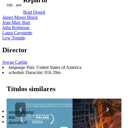
Reparto
info
star
Brad Dourif
James Moses Black
Jean-Marc Barr
John Robinson
Laura Cayouette
Lew Temple
Director
Jowan Carbin
language
País: United States of America
schedule
Duración: 01h 29m
Títulos similares
Reproductor
smart_display
Enlaces
1
link
Descargar
0
download