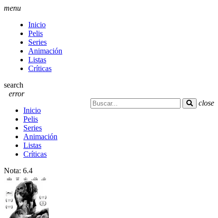
menu
Inicio
Pelis
Series
Animación
Listas
Críticas
search
error
close
Inicio
Pelis
Series
Animación
Listas
Críticas
Nota:
6.4