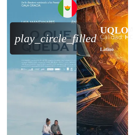
UQLO
play_circle_filled
Calidad:
HD
Latino