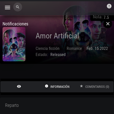
error
menu
search
Nota:
7.5
Notificaciones
close
Amor Artificial
Ciencia ficción
Romance
Feb. 15 2022
Estado:
Released
remove_red_eye
info
star
INFORMACIÓN
COMENTARIOS (0)
Reparto