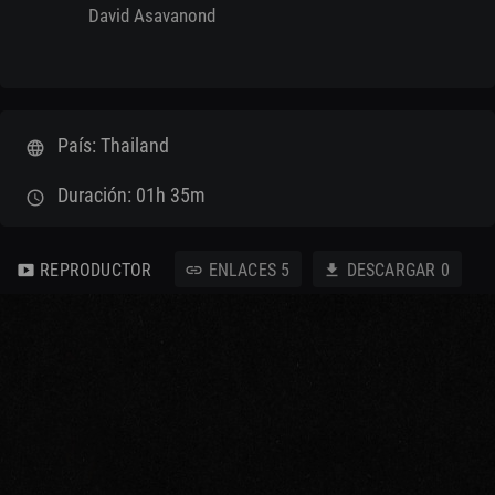
David Asavanond
País: Thailand
language
Duración: 01h 35m
schedule
REPRODUCTOR
ENLACES
5
DESCARGAR
0
smart_display
link
download