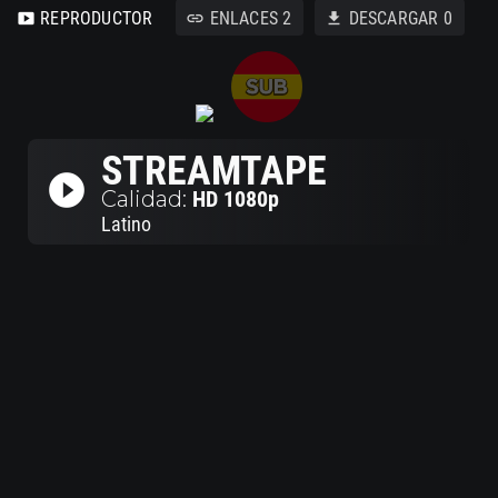
REPRODUCTOR
ENLACES
2
DESCARGAR
0
smart_display
link
download
STREAMTAPE
play_circle_filled
Calidad:
HD 1080p
Latino