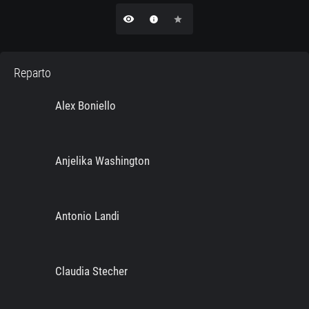
remove_red_eye
info
star
Reparto
Alex Boniello
Anjelika Washington
Antonio Landi
Claudia Stecher