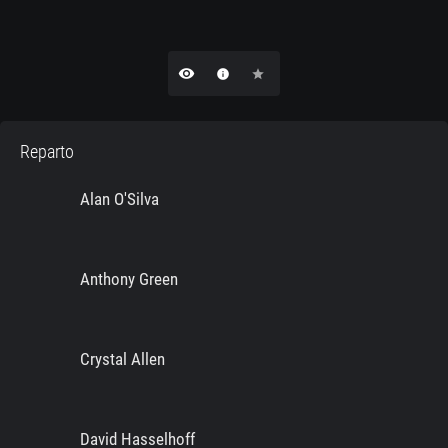
remove_red_eye
info
star
Reparto
Alan O'Silva
Anthony Green
Crystal Allen
David Hasselhoff