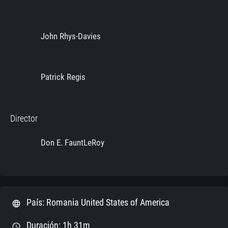
John Rhys-Davies
Patrick Regis
Director
Don E. FauntLeRoy
País: Romania United States of America
language
Duración: 1h 31m
schedule