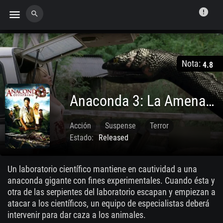
error
menu
search
Nota:
4.8
Anaconda 3: La Amenaza
Acción
Suspense
Terror
Estado:
Released
Jan. 01 2008
Un laboratorio científico mantiene en cautividad a una
anaconda gigante con fines experimentales. Cuando ésta y
otra de las serpientes del laboratorio escapan y empiezan a
atacar a los científicos, un equipo de especialistas deberá
intervenir para dar caza a los animales.