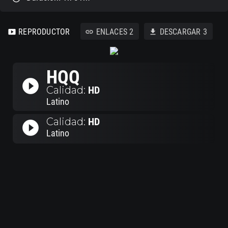
REPRODUCTOR
ENLACES
2
DESCARGAR
3
smart_display
link
download
HQQ
play_circle_filled
Calidad:
HD
Latino
Calidad:
HD
play_circle_filled
Latino