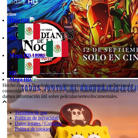
Calidad:
HD
Latino
Hqq
HD
HD
Mega
HD 1080p
HD
Mega
HD
Hecho con <3 Playdede es un directorio de contenido audiovisual y
comunidad online. No alojamos ningún material audiovisual tan solo
damos información útil sobre películas/series/documentales.
Términos de uso
Políticas de privacidad
Datos legales / Contacto
Política de cookies