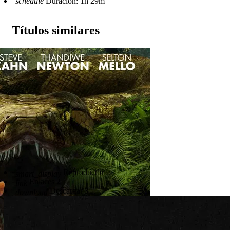
schedule
Duración: 1h 29m
Títulos similares
Reproductor
smart_display
Enlaces
2
link
Descargar
3
download