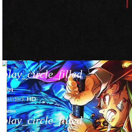
play_circle_filled
Hqq
Calidad:
HD
Latino
play_circle_filled