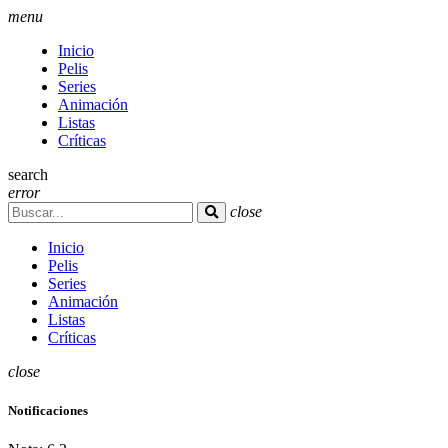
menu
Inicio
Pelis
Series
Animación
Listas
Críticas
search
error
close
Inicio
Pelis
Series
Animación
Listas
Críticas
close
Notificaciones