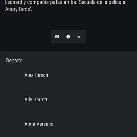
Leonard y compañía patas arriba. Secuela de la película
'Angry Birds'.
remove_red_eye
info
star
Reparto
Alex Hirsch
Ally Garrett
Alma Versano