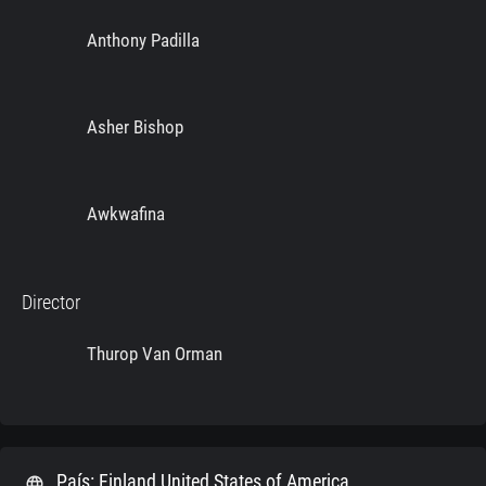
Anthony Padilla
Asher Bishop
Awkwafina
Director
Thurop Van Orman
País: Finland United States of America
language