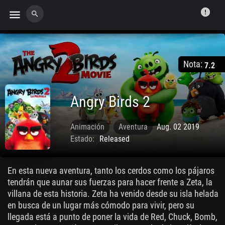
error
menu
search
Nota:
7.2
Angry Birds 2
Animación
Aventura
Aug. 02 2019
Estado:
Released
En esta nueva aventura, tanto los cerdos como los pájaros
tendrán que aunar sus fuerzas para hacer frente a Zeta, la
villana de esta historia. Zeta ha venido desde su isla helada
en busca de un lugar más cómodo para vivir, pero su
llegada está a punto de poner la vida de Red, Chuck, Bomb,