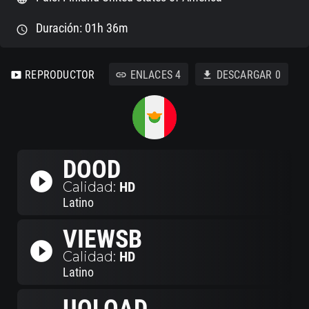
Duración: 01h 36m
schedule
REPRODUCTOR
ENLACES
4
DESCARGAR
0
smart_display
link
download
DOOD
play_circle_filled
Calidad:
HD
Latino
VIEWSB
play_circle_filled
Calidad:
HD
Latino