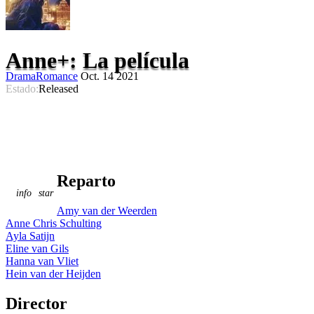
Anne+: La película
Drama
Romance
Oct. 14 2021
Estado:
Released
Reparto
info
star
Amy van der Weerden
Anne Chris Schulting
Ayla Satijn
Eline van Gils
Hanna van Vliet
Hein van der Heijden
Director