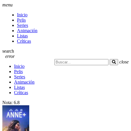
menu
Inicio
Pelis
Series
Animación
Listas
Críticas
search
error
close
Inicio
Pelis
Series
Animación
Listas
Críticas
Nota:
6.8