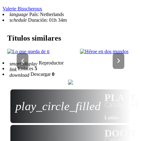
Valerie Bisscheroux
language
País: Netherlands
schedule
Duración: 01h 34m
Títulos similares
Reproductor
smart_display
Enlaces
5
link
Descargar
0
download
PLAYE
play_circle_filled
Calidad:
HD
Latino
DOOD
Calidad: