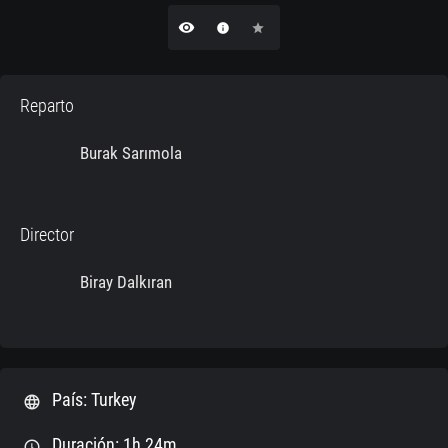
remove_red_eye
info
star
Reparto
Burak Sarımola
Director
Biray Dalkıran
País: Turkey
language
Duración: 1h 24m
schedule