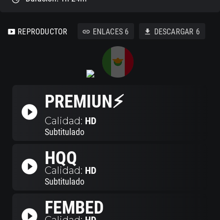
REPRODUCTOR
ENLACES
6
DESCARGAR
6
smart_display
link
download
PREMIUN⚡
play_circle_filled
Calidad:
HD
Subtitulado
HQQ
play_circle_filled
Calidad:
HD
Subtitulado
FEMBED
play_circle_filled