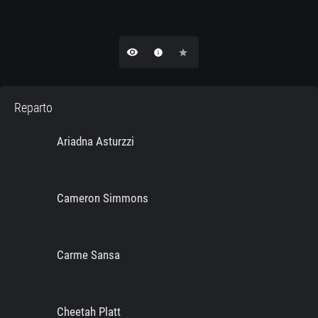
remove_red_eye
info
star
Reparto
Ariadna Asturzzi
Cameron Simmons
Carme Sansa
Cheetah Platt