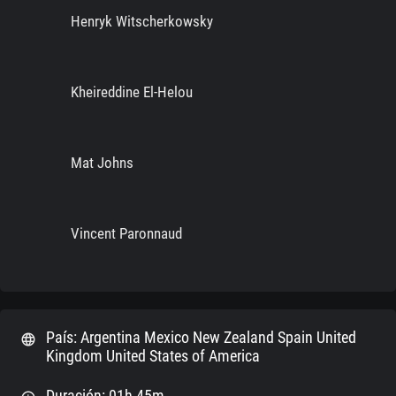
Henryk Witscherkowsky
Kheireddine El-Helou
Mat Johns
Vincent Paronnaud
País: Argentina Mexico New Zealand Spain United
language
Kingdom United States of America
Duración: 01h 45m