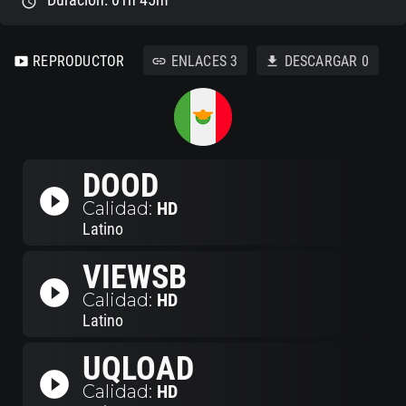
schedule
REPRODUCTOR
ENLACES
3
DESCARGAR
0
smart_display
link
download
DOOD
play_circle_filled
Calidad:
HD
Latino
VIEWSB
play_circle_filled
Calidad:
HD
Latino
UQLOAD
play_circle_filled
Calidad:
HD