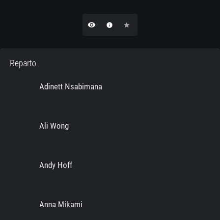
remove_red_eye
info
star
Reparto
Adinett Nsabimana
Ali Wong
Andy Hoff
Anna Mikami