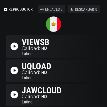
REPRODUCTOR
ENLACES
3
DESCARGAR
0
smart_display
link
download
VIEWSB
play_circle_filled
Calidad:
HD
Latino
UQLOAD
play_circle_filled
Calidad:
HD
Latino
JAWCLOUD
play_circle_filled
Calidad:
HD
Latino