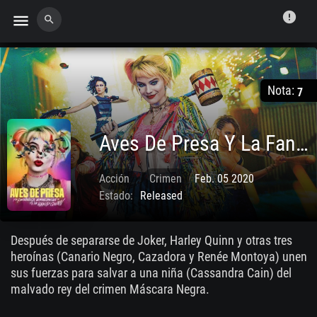
error
menu
search
Nota:
7
Aves De Presa Y La Fantabulosa Emancipación De Una Harley Quinn
Acción
Crimen
Feb. 05 2020
Estado:
Released
Después de separarse de Joker, Harley Quinn y otras tres
heroínas (Canario Negro, Cazadora y Renée Montoya) unen
sus fuerzas para salvar a una niña (Cassandra Cain) del
malvado rey del crimen Máscara Negra.