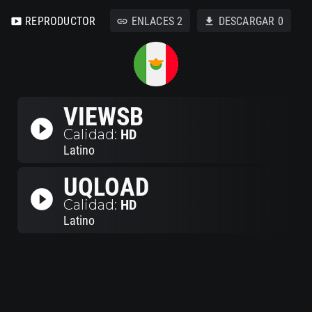
REPRODUCTOR
ENLACES
2
DESCARGAR
0
smart_display
link
download
VIEWSB
play_circle_filled
Calidad:
HD
Latino
UQLOAD
play_circle_filled
Calidad:
HD
Latino