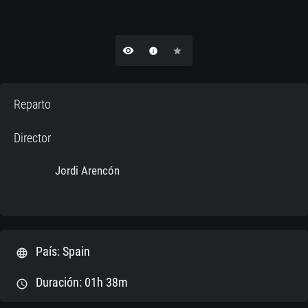
remove_red_eye
info
star
Reparto
Director
Jordi Arencón
País: Spain
language
Duración: 01h 38m
schedule