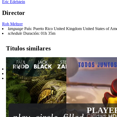
Eric Edelstein
Director
Rob Meltzer
language
País: Puerto Rico United Kingdom United States of Am
schedule
Duración: 01h 35m
Títulos similares
Reproductor
smart_display
Enlaces
2
link
Descargar
4
download
PLAYE
Calidad:
HD