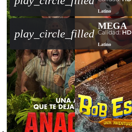
play_circle_filled
Latino
MEGA
play_circle_filled
Calidad:
HD
Latino
PLAYER
HD