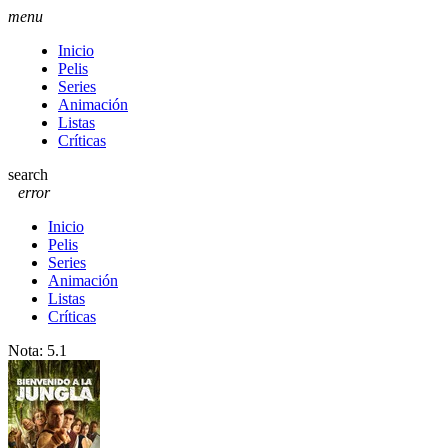
menu
Inicio
Pelis
Series
Animación
Listas
Críticas
search
error
Inicio
Pelis
Series
Animación
Listas
Críticas
Nota:
5.1