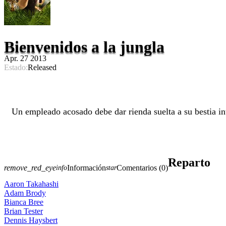
Bienvenidos a la jungla
Apr. 27 2013
Estado:
Released
Un empleado acosado debe dar rienda suelta a su bestia int
Reparto
remove_red_eye
Información
Comentarios (0)
info
star
Aaron Takahashi
Adam Brody
Bianca Bree
Brian Tester
Dennis Haysbert