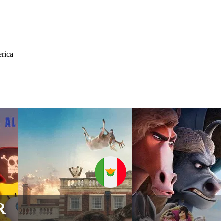
erica
R