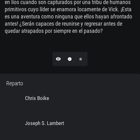
en líos cuando son capturados por una tribu de humanos
primitivos cuyo líder se enamora locamente de Vick. ¡Esta
es una aventura como ninguna que ellos hayan afrontado
antes! ¿Serán capaces de reunirse y regresar antes de
quedar atrapados por siempre en el pasado?
remove_red_eye
info
star
Reparto
Chris Boike
Joseph S. Lambert