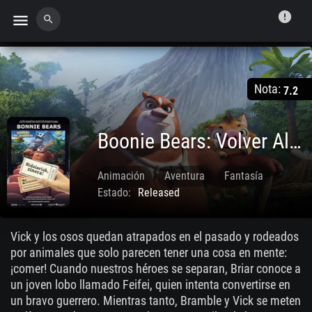
error
menu
search
Nota:
7.2
Boonie Bears: Volver Al Pasado
Animación
Aventura
Fantasía
Estado:
Released
Sep. 19 2019
Vick y los osos quedan atrapados en el pasado y rodeados
por animales que solo parecen tener una cosa en mente:
¡comer! Cuando nuestros héroes se separan, Briar conoce a
un joven lobo llamado Feifei, quien intenta convertirse en
un bravo guerrero. Mientras tanto, Bramble y Vick se meten