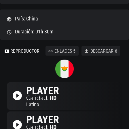
País: China
language
Duración: 01h 30m
schedule
REPRODUCTOR
ENLACES
5
DESCARGAR
6
smart_display
link
download
PLAYER
play_circle_filled
Calidad:
HD
Latino
PLAYER
play_circle_filled
Calidad:
HD