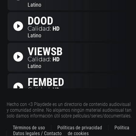
Latino
DOOD
play_circle_filled
Calidad:
HD
Latino
VIEWSB
play_circle_filled
Calidad:
HD
Latino
FEMBED
play_circle_filled
Calidad:
HD
Latino
Hecho con <3 Playdede es un directorio de contenido audiovisual
y comunidad online. No alojamos ningún material audiovisual tan
solo damos información útil sobre películas/series/documentales.
Términos de uso
Políticas de privacidad
Política
Datos legales / Contacto
de cookies