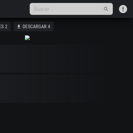
error
ES
2
DESCARGAR
4
download