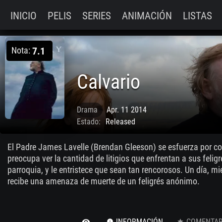
INICIO
PELIS
SERIES
ANIMACIÓN
LISTAS
Nota:
7.1
Calvario
Drama
Apr. 11 2014
Estado:
Released
El Padre James Lavelle (Brendan Gleeson) se esfuerza por c
preocupa ver la cantidad de litigios que enfrentan a sus feligr
parroquia, y le entristece que sean tan rencorosos. Un día, m
recibe una amenaza de muerte de un feligrés anónimo.
INFORMACIÓN
COMENTARI
remove_red_eye
info
star