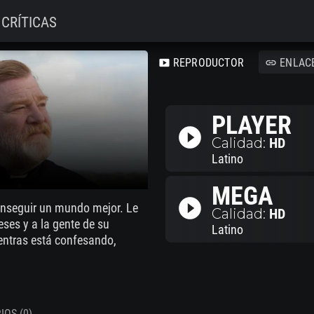
CRÍTICAS
REPRODUCTOR
ENLAC
smart_display
link
PLAYER
play_circle_filled
Calidad:
HD
Latino
MEGA
play_circle_filled
onseguir un mundo mejor. Le
Calidad:
HD
eses y a la gente de su
Latino
ientras está confesando,
OS (0)