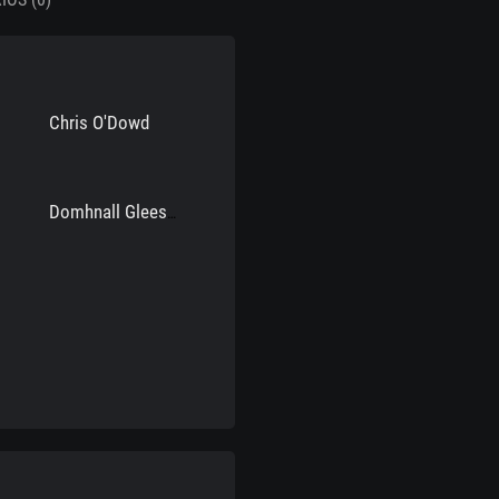
Chris O'Dowd
Domhnall Gleeson