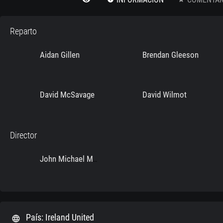
Reparto
Aidan Gillen
Brendan Gleeson
David McSavage
David Wilmot
Director
John Michael McDonagh
País: Ireland United
language