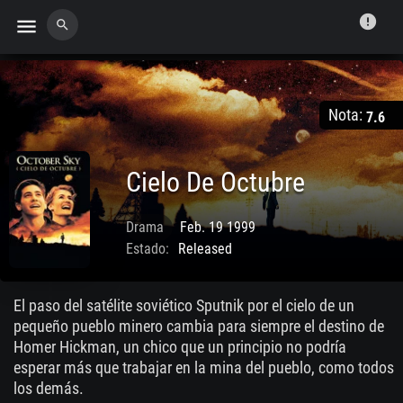
error
menu
search
Nota:
7.6
Cielo De Octubre
Drama
Feb. 19 1999
Estado:
Released
El paso del satélite soviético Sputnik por el cielo de un
pequeño pueblo minero cambia para siempre el destino de
Homer Hickman, un chico que un principio no podría
esperar más que trabajar en la mina del pueblo, como todos
los demás.