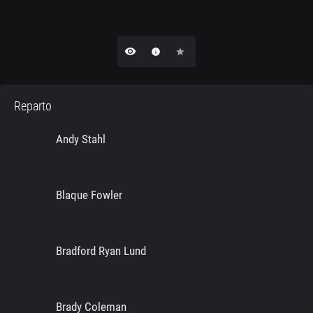
remove_red_eye
info
star
Reparto
Andy Stahl
Blaque Fowler
Bradford Ryan Lund
Brady Coleman