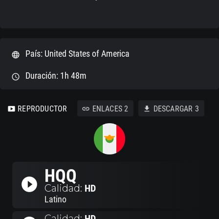
País: United States of America
language
Duración: 1h 48m
schedule
REPRODUCTOR
ENLACES
2
DESCARGAR
3
smart_display
link
download
HQQ
play_circle_filled
Calidad:
HD
Latino
Calidad:
HD