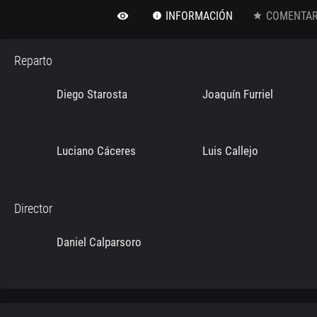
INFORMACIÓN
COMENTARI
remove_red_eye
info
star
Reparto
Diego Starosta
Joaquín Furriel
Luciano Cáceres
Luis Callejo
Director
Daniel Calparsoro