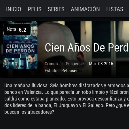
INICIO
PELIS
SERIES
ANIMACIÓN
LISTAS
Nota:
6.2
Cien Años De Per
Crimen
Suspense
Mar. 03 2016
Estado:
Released
Una mañana lluviosa. Seis hombres disfrazados y armados as
banco en Valencia. Lo que parecía un robo limpio y fácil pro
saldrá como estaba planeado. Esto provoca desconfianza y el
dos líderes de la banda, El Uruguayo y El Gallego. Pero ¿qué
buscan los atracadores?