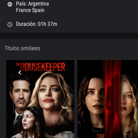
País: Argentina
language
France Spain
Duración: 01h 37m
schedule
Títulos similares