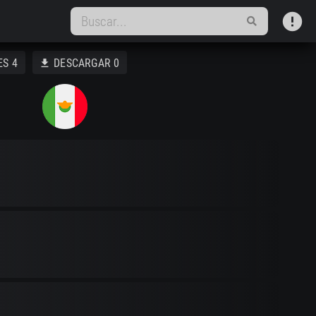
error
ES
4
DESCARGAR
0
download