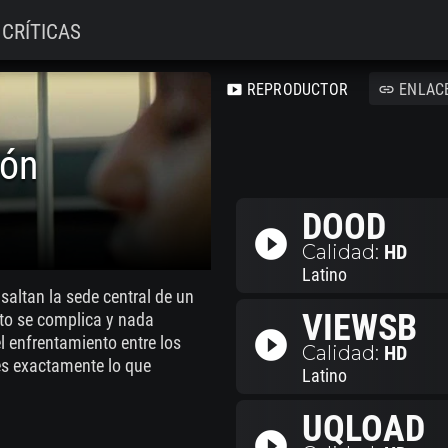
CRÍTICAS
REPRODUCTOR
ENLAC
smart_display
link
dón
DOOD
play_circle_filled
Calidad:
HD
Latino
altan la sede central de un
VIEWSB
nto se complica y nada
play_circle_filled
 enfrentamiento entre los
Calidad:
HD
 es exactamente lo que
Latino
UQLOAD
play_circle_filled