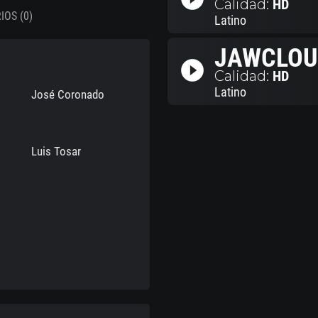
Calidad:
HD
OS (0)
Latino
JAWCLOU
play_circle_filled
Calidad:
HD
Latino
José Coronado
Luis Tosar