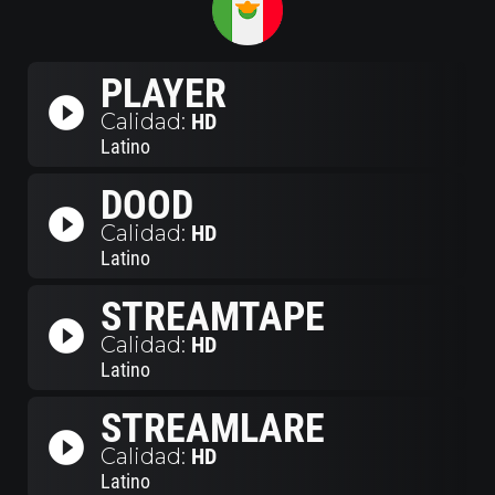
PLAYER
play_circle_filled
Calidad:
HD
Latino
DOOD
play_circle_filled
Calidad:
HD
Latino
STREAMTAPE
play_circle_filled
Calidad:
HD
Latino
STREAMLARE
play_circle_filled
Calidad:
HD
Latino