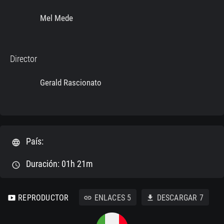
Mel Mede
Director
Gerald Rascionato
País:
language
Duración: 01h 21m
schedule
REPRODUCTOR
ENLACES
5
DESCARGAR
7
smart_display
link
download