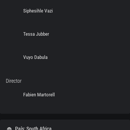
Siphesihle Vazi
Tessa Jubber
Vuyo Dabula
Director
Fabien Martorell
País: South Africa
language