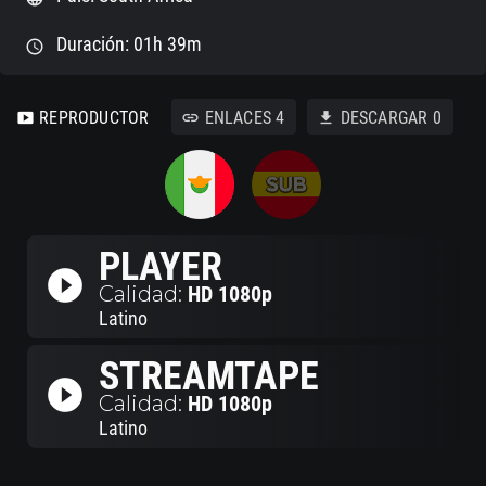
Duración: 01h 39m
schedule
REPRODUCTOR
ENLACES
4
DESCARGAR
0
smart_display
link
download
PLAYER
play_circle_filled
Calidad:
HD 1080p
Latino
STREAMTAPE
play_circle_filled
Calidad:
HD 1080p
Latino