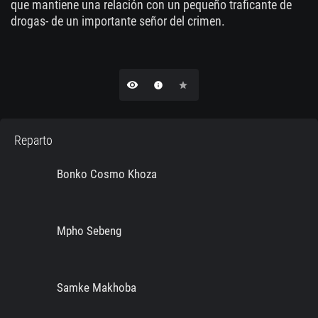
que mantiene una relación con un pequeño traficante de
drogas- de un importante señor del crimen.
remove_red_eye
info
star
Reparto
Bonko Cosmo Khoza
Mpho Sebeng
Samke Makhoba