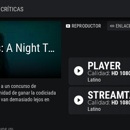
CRÍTICAS
REPRODUCTOR
ENLAC
smart_display
link
Deadly Debutantes: A Night To Die For
PLAYER
play_circle_filled
Calidad:
HD 108
Latino
 a un concurso de
STREAMT
nidad de ganar la codiciada
play_circle_filled
s van demasiado lejos en
Calidad:
HD 108
Latino
OS (0)