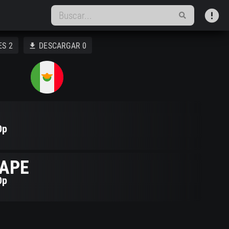
error
ES
2
DESCARGAR
0
download
0p
APE
0p