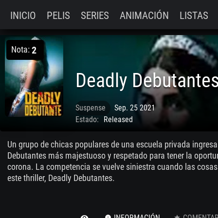
INICIO
PELIS
SERIES
ANIMACIÓN
LISTAS
Nota:
2
Suspense
Sep. 25 2021
Estado:
Released
Un grupo de chicas populares de una escuela privada ingresa
Debutantes más majestuoso y respetado para tener la oportu
corona. La competencia se vuelve siniestra cuando las cosa
este thriller, Deadly Debutantes.
INFORMACIÓN
COMENTARI
remove_red_eye
info
star