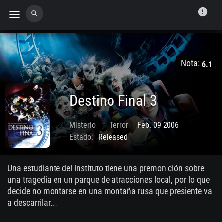
error
menu
search
Nota:
6.1
Destino Final 3
Misterio
Terror
Feb. 09 2006
Estado:
Released
Una estudiante del instituto tiene una premonición sobre
una tragedia en un parque de atracciones local, por lo que
decide no montarse en una montaña rusa que presiente va
a descarrilar...