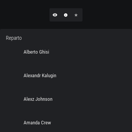
remove_red_eye
info
star
Reparto
Alberto Ghisi
Alexandr Kalugin
Alexz Johnson
Amanda Crew