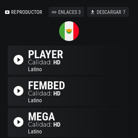
REPRODUCTOR
ENLACES
3
DESCARGAR
7
smart_display
link
download
PLAYER
play_circle_filled
Calidad:
HD
Latino
FEMBED
play_circle_filled
Calidad:
HD
Latino
MEGA
play_circle_filled
Calidad:
HD
Latino