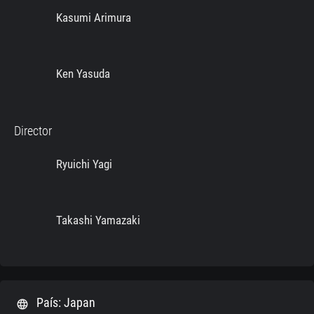
Kasumi Arimura
Ken Yasuda
Director
Ryuichi Yagi
Takashi Yamazaki
País: Japan
language