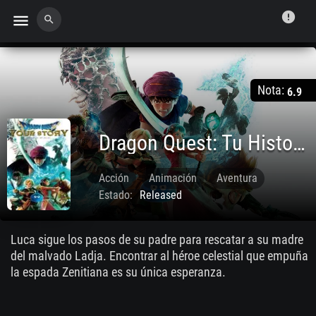
error
menu
search
Nota:
6.9
Dragon Quest: Tu Historia
Acción
Animación
Aventura
Estado:
Released
Fantasía
Aug. 02 2019
Luca sigue los pasos de su padre para rescatar a su madre
del malvado Ladja. Encontrar al héroe celestial que empuña
la espada Zenitiana es su única esperanza.