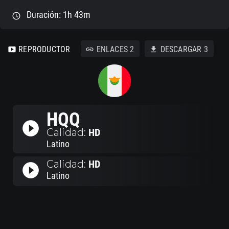
Duración: 1h 43m
schedule
REPRODUCTOR
ENLACES
2
DESCARGAR
3
smart_display
link
download
HQQ
play_circle_filled
Calidad:
HD
Latino
Calidad:
HD
play_circle_filled
Latino