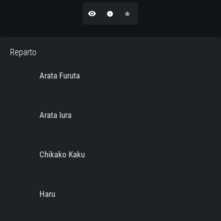
remove_red_eye
info
star
Reparto
Arata Furuta
Arata Iura
Chikako Kaku
Haru