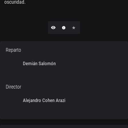
oscuridad.
remove_red_eye
info
star
Reparto
Demián Salomón
Director
Alejandro Cohen Arazi