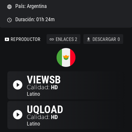
País: Argentina
language
Duración: 01h 24m
schedule
REPRODUCTOR
ENLACES
2
DESCARGAR
0
smart_display
link
download
VIEWSB
play_circle_filled
Calidad:
HD
Latino
UQLOAD
play_circle_filled
Calidad:
HD
Latino