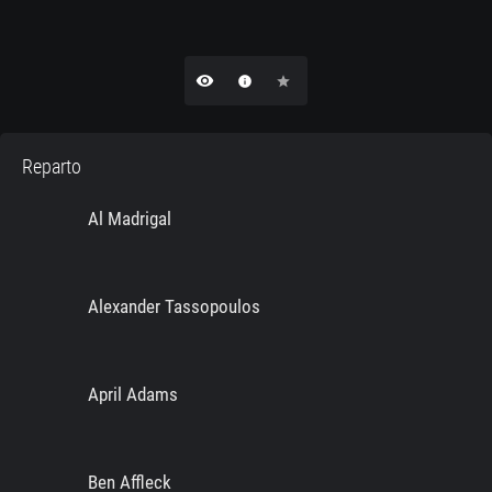
remove_red_eye
info
star
Reparto
Al Madrigal
Alexander Tassopoulos
April Adams
Ben Affleck