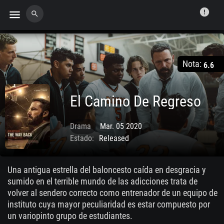
error
menu
search
Nota:
6.6
El Camino De Regreso
Drama
Mar. 05 2020
Estado:
Released
Una antigua estrella del baloncesto caída en desgracia y
sumido en el terrible mundo de las adicciones trata de
volver al sendero correcto como entrenador de un equipo de
instituto cuya mayor peculiaridad es estar compuesto por
un variopinto grupo de estudiantes.