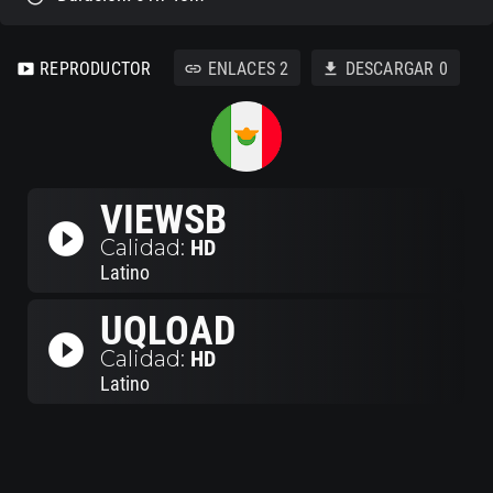
REPRODUCTOR
ENLACES
2
DESCARGAR
0
smart_display
link
download
VIEWSB
play_circle_filled
Calidad:
HD
Latino
UQLOAD
play_circle_filled
Calidad:
HD
Latino