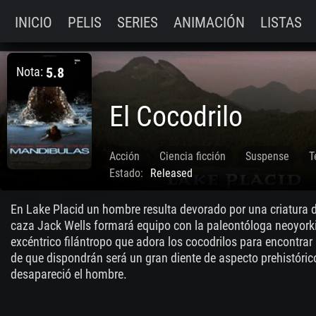
INICIO
PELIS
SERIES
ANIMACIÓN
LISTAS
Nota:
5.8
El Cocodrilo
Acción
Ciencia ficción
Suspense
T
Estado:
Released
En Lake Placid un hombre resulta devorado por una criatura d
caza Jack Wells formará equipo con la paleontóloga neoyorki
excéntrico filántropo que adora los cocodrilos para encontrar 
de que dispondrán será un gran diente de aspecto prehistóric
desapareció el hombre.