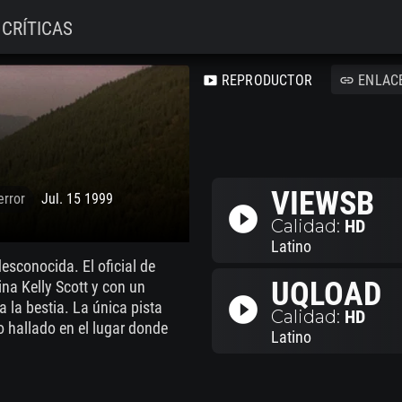
CRÍTICAS
REPRODUCTOR
ENLAC
smart_display
link
VIEWSB
error
Jul. 15 1999
play_circle_filled
Calidad:
HD
Latino
esconocida. El oficial de
UQLOAD
na Kelly Scott y con un
play_circle_filled
a la bestia. La única pista
Calidad:
HD
o hallado en el lugar donde
Latino