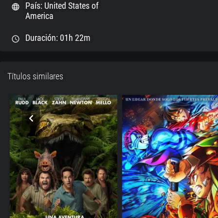
País: United States of
language
America
Duración: 01h 22m
schedule
Títulos similares