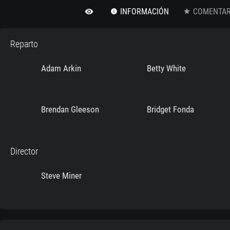
INFORMACIÓN
COMENTARI
remove_red_eye
info
star
Reparto
Adam Arkin
Betty White
Brendan Gleeson
Bridget Fonda
Director
Steve Miner