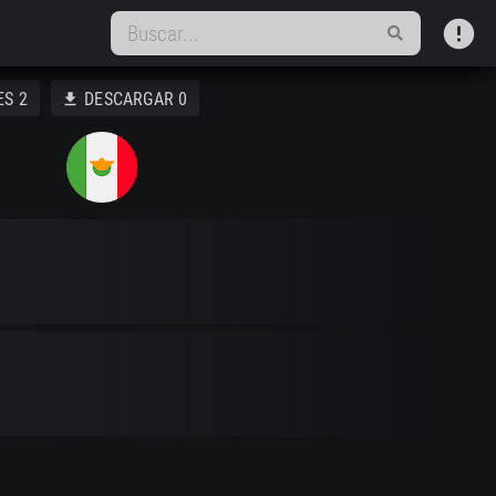
error
ES
2
DESCARGAR
0
download