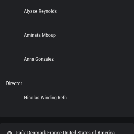
Alysse Reynolds
Aminata Mboup
Anna Gonzalez
Director
Nicolas Winding Refn
País: Denmark France United States of America
language