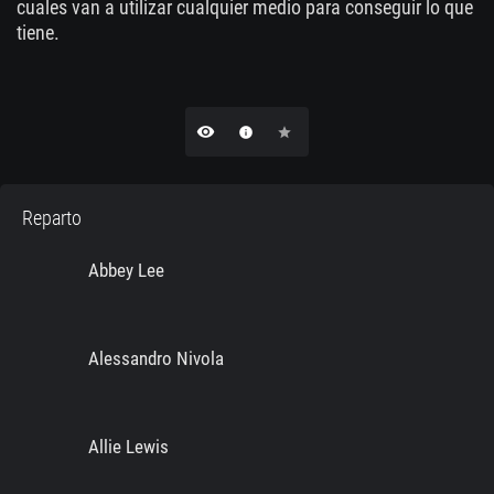
cuales van a utilizar cualquier medio para conseguir lo que
tiene.
remove_red_eye
info
star
Reparto
Abbey Lee
Alessandro Nivola
Allie Lewis