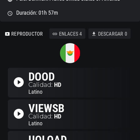
Duración: 01h 57m
schedule
REPRODUCTOR
ENLACES
4
DESCARGAR
0
smart_display
link
download
DOOD
play_circle_filled
Calidad:
HD
Latino
VIEWSB
play_circle_filled
Calidad:
HD
Latino