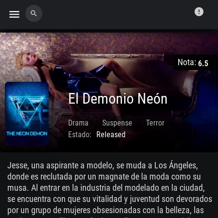
error
menu
search
Nota:
6.5
El Demonio Neón
Drama
Suspense
Terror
Estado:
Released
Jun. 08 2016
Jesse, una aspirante a modelo, se muda a Los Ángeles,
donde es reclutada por un magnate de la moda como su
musa. Al entrar en la industria del modelado en la ciudad,
se encuentra con que su vitalidad y juventud son devorados
por un grupo de mujeres obsesionadas con la belleza, las