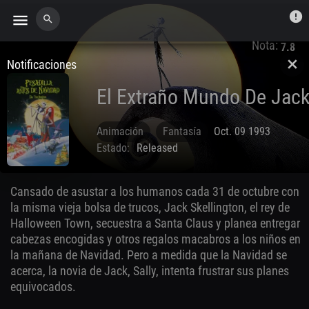
error
menu
search
Nota:
7.8
Notificaciones
close
El Extraño Mundo De Jac
Animación
Fantasía
Oct. 09 1993
Estado:
Released
Cansado de asustar a los humanos cada 31 de octubre con
la misma vieja bolsa de trucos, Jack Skellington, el rey de
Halloween Town, secuestra a Santa Claus y planea entregar
cabezas encogidas y otros regalos macabros a los niños en
la mañana de Navidad. Pero a medida que la Navidad se
acerca, la novia de Jack, Sally, intenta frustrar sus planes
equivocados.