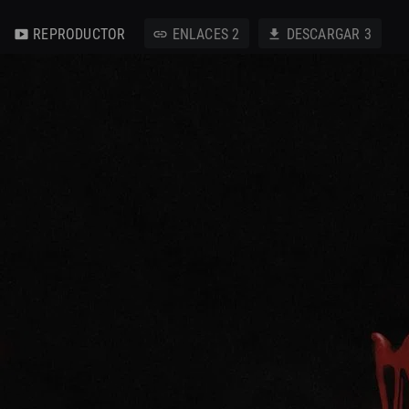
REPRODUCTOR
ENLACES
2
DESCARGAR
3
smart_display
link
download