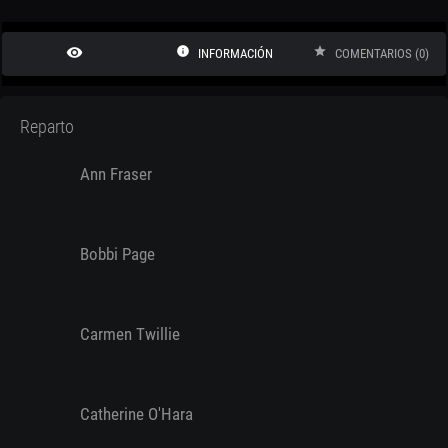
remove_red_eye
info
star
INFORMACIÓN
COMENTARIOS (0)
Reparto
Ann Fraser
Bobbi Page
Carmen Twillie
Catherine O'Hara