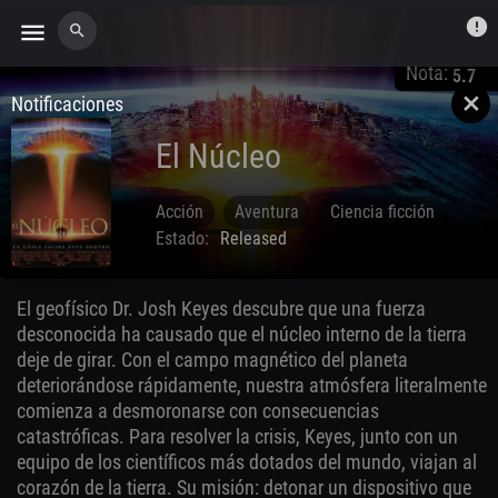
error
menu
search
Nota:
5.7
Notificaciones
close
El Núcleo
Acción
Aventura
Ciencia ficción
Estado:
Released
Suspense
Mar. 28 2003
El geofísico Dr. Josh Keyes descubre que una fuerza
desconocida ha causado que el núcleo interno de la tierra
deje de girar. Con el campo magnético del planeta
deteriorándose rápidamente, nuestra atmósfera literalmente
comienza a desmoronarse con consecuencias
catastróficas. Para resolver la crisis, Keyes, junto con un
equipo de los científicos más dotados del mundo, viajan al
corazón de la tierra. Su misión: detonar un dispositivo que