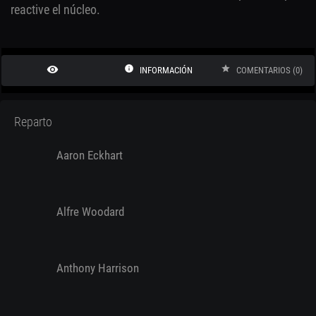
reactive el núcleo.
remove_red_eye
info
star
INFORMACIÓN
COMENTARIOS (0)
Reparto
Aaron Eckhart
Alfre Woodard
Anthony Harrison