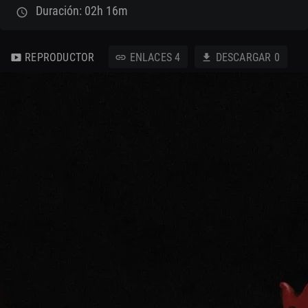
Duración: 02h 16m
schedule
REPRODUCTOR
ENLACES
4
DESCARGAR
0
smart_display
link
download