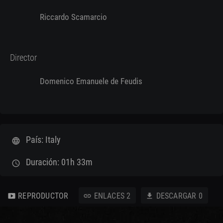
Riccardo Scamarcio
Director
Domenico Emanuele de Feudis
País: Italy
language
Duración: 01h 33m
schedule
REPRODUCTOR
ENLACES
2
DESCARGAR
0
smart_display
link
download