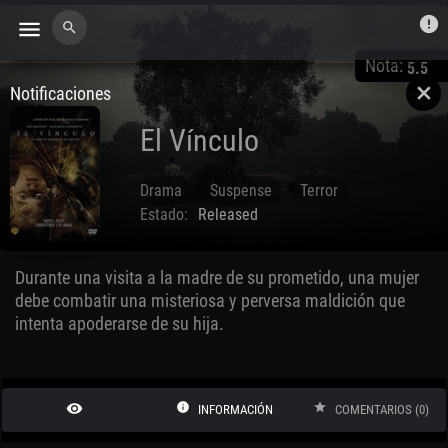
error
menu
search
Nota:
5.5
Notificaciones
close
El Vínculo
Drama
Suspense
Terror
Estado:
Released
Oct. 02 2020
Durante una visita a la madre de su prometido, una mujer
debe combatir una misteriosa y perversa maldición que
intenta apoderarse de su hija.
remove_red_eye
info
star
INFORMACIÓN
COMENTARIOS (0)