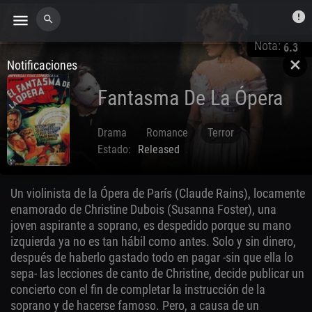
error
menu
search
Nota:
6.3
Notificaciones
close
Fantasma De La Ópera
Drama
Romance
Terror
Estado:
Released
Aug. 12 1943
Un violinista de la Ópera de París (Claude Rains), locamente
enamorado de Christine Dubois (Susanna Foster), una
joven aspirante a soprano, es despedido porque su mano
izquierda ya no es tan hábil como antes. Solo y sin dinero,
después de haberlo gastado todo en pagar -sin que ella lo
sepa- las lecciones de canto de Christine, decide publicar un
concierto con el fin de completar la instrucción de la
soprano y de hacerse famoso. Pero, a causa de un