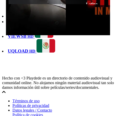
Latino
DOOD
HD
UPSTREAM
HD
VIEWSB
HD
UQLOAD
HD
Hecho con <3 Playdede es un directorio de contenido audiovisual y
comunidad online. No alojamos ningún material audiovisual tan solo
damos información útil sobre películas/series/documentales.
Términos de uso
Políticas de privacidad
Datos legales / Contacto
Política de cookies