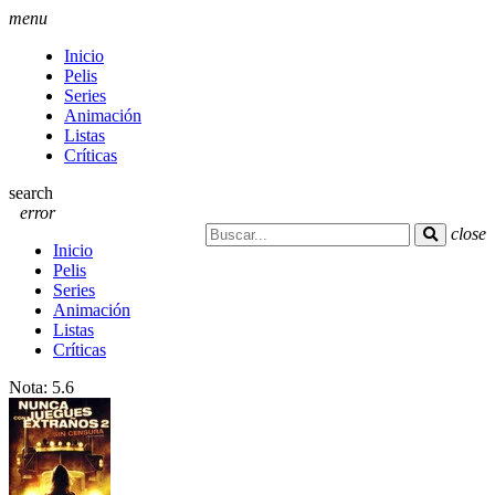
menu
Inicio
Pelis
Series
Animación
Listas
Críticas
search
error
close
Inicio
Pelis
Series
Animación
Listas
Críticas
Nota:
5.6