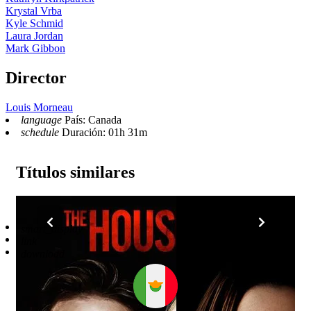
Krystal Vrba
Kyle Schmid
Laura Jordan
Mark Gibbon
Director
Louis Morneau
language
País: Canada
schedule
Duración: 01h 31m
Títulos similares
Reproductor
smart_display
Enlaces
4
link
Descargar
0
download