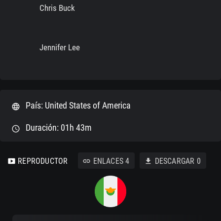
Chris Buck
Jennifer Lee
País: United States of America
language
Duración: 01h 43m
schedule
REPRODUCTOR
ENLACES
4
DESCARGAR
0
smart_display
link
download