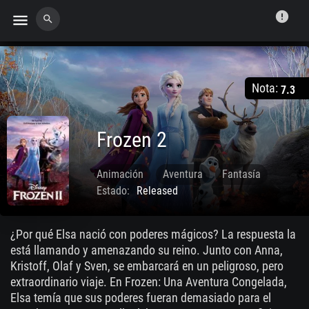
error
menu
search
Nota:
7.3
Frozen 2
Animación
Aventura
Fantasía
Estado:
Released
Nov. 20 2019
¿Por qué Elsa nació con poderes mágicos? La respuesta la
está llamando y amenazando su reino. Junto con Anna,
Kristoff, Olaf y Sven, se embarcará en un peligroso, pero
extraordinario viaje. En Frozen: Una Aventura Congelada,
Elsa temía que sus poderes fueran demasiado para el