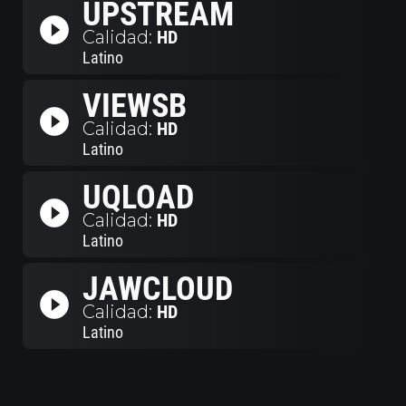
UPSTREAM
play_circle_filled
Calidad:
HD
Latino
VIEWSB
play_circle_filled
Calidad:
HD
Latino
UQLOAD
play_circle_filled
Calidad:
HD
Latino
JAWCLOUD
play_circle_filled
Calidad:
HD
Latino