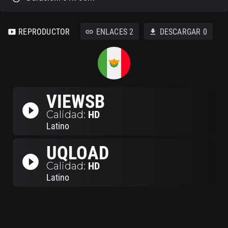
REPRODUCTOR
ENLACES
2
DESCARGAR
0
smart_display
link
download
VIEWSB
play_circle_filled
Calidad:
HD
Latino
UQLOAD
play_circle_filled
Calidad:
HD
Latino