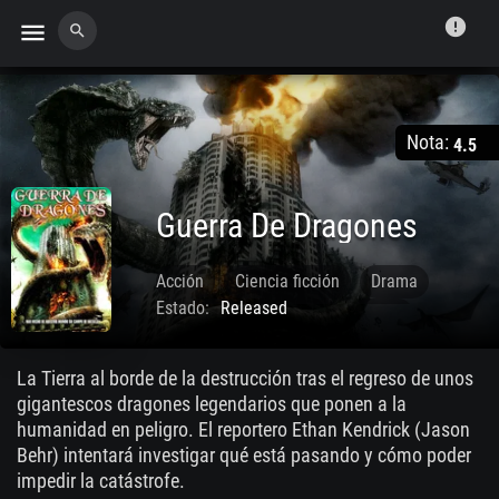
error
menu
search
Nota:
4.5
Guerra De Dragones
Acción
Ciencia ficción
Drama
Estado:
Released
Fantasía
Suspense
Terror
Feb. 08 2007
La Tierra al borde de la destrucción tras el regreso de unos
gigantescos dragones legendarios que ponen a la
humanidad en peligro. El reportero Ethan Kendrick (Jason
Behr) intentará investigar qué está pasando y cómo poder
impedir la catástrofe.