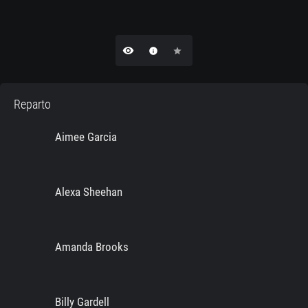
remove_red_eye
info
star
Reparto
Aimee Garcia
Alexa Sheehan
Amanda Brooks
Billy Gardell