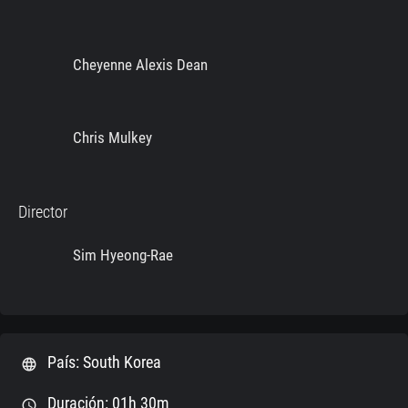
Cheyenne Alexis Dean
Chris Mulkey
Director
Sim Hyeong-Rae
País: South Korea
language
Duración: 01h 30m
schedule