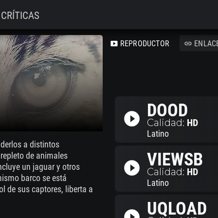
CRÍTICAS
REPRODUCTOR
ENLAC
smart_display
link
DOOD
play_circle_filled
Calidad:
HD
Latino
erlos a distintos
VIEWSB
repleto de animales
play_circle_filled
ncluye un jaguar y otros
Calidad:
HD
mismo barco se está
Latino
l de sus captores, liberta a
UQLOAD
play_circle_filled