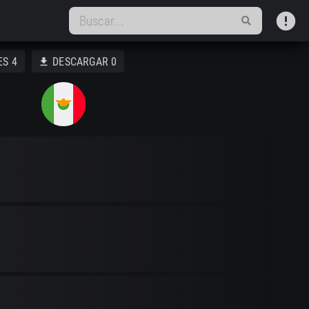
error
ES
4
DESCARGAR
0
download