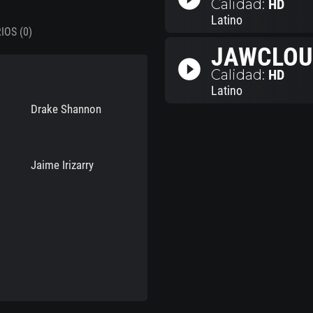
Calidad:
HD
Latino
OS (0)
JAWCLOU
play_circle_filled
Calidad:
HD
Latino
Drake Shannon
Jaime Irizarry