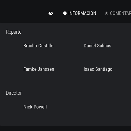
INFORMACIÓN
COMENTARI
remove_red_eye
info
star
Reparto
Daniel Salinas
Braulio Castillo Jr.
Famke Janssen
Isaac Santiago
Director
Nick Powell