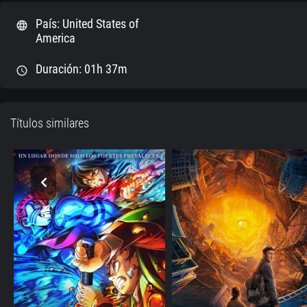
País: United States of
language
America
Duración: 01h 37m
schedule
Títulos similares