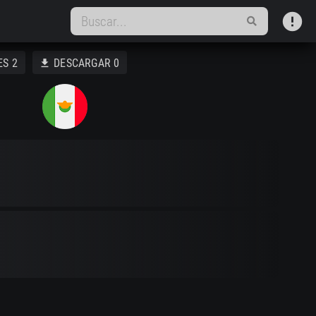
error
ES
2
DESCARGAR
0
download