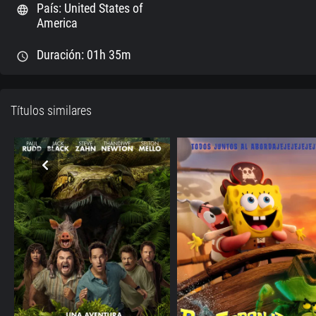
País: United States of
language
America
Duración: 01h 35m
schedule
Títulos similares