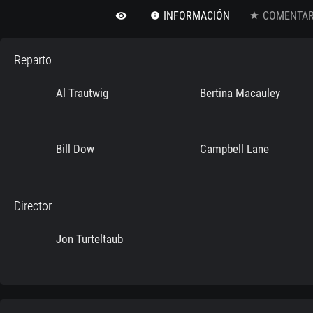
INFORMACIÓN
COMENTARI
remove_red_eye
info
star
Reparto
Al Trautwig
Bertina Macauley
Bill Dow
Campbell Lane
Director
Jon Turteltaub