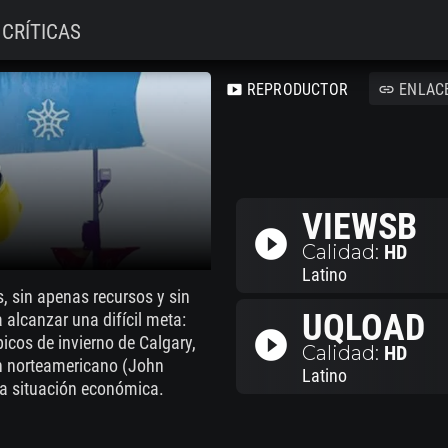
CRÍTICAS
REPRODUCTOR
ENLAC
smart_display
link
o
VIEWSB
play_circle_filled
Calidad:
HD
Latino
s, sin apenas recursos y sin
UQLOAD
 alcanzar una difícil meta:
play_circle_filled
cos de invierno de Calgary,
Calidad:
HD
n norteamericano (John
Latino
ia situación económica.