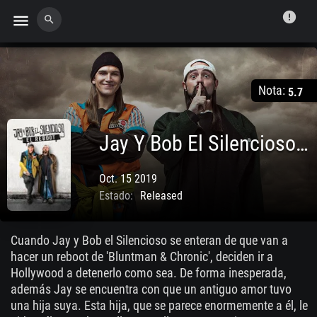
error
menu
search
Nota:
5.7
Jay Y Bob El Silencioso: El Reboot
Oct. 15 2019
Estado:
Released
Cuando Jay y Bob el Silencioso se enteran de que van a
hacer un reboot de 'Bluntman & Chronic', deciden ir a
Hollywood a detenerlo como sea. De forma inesperada,
además Jay se encuentra con que un antiguo amor tuvo
una hija suya. Esta hija, que se parece enormemente a él, le