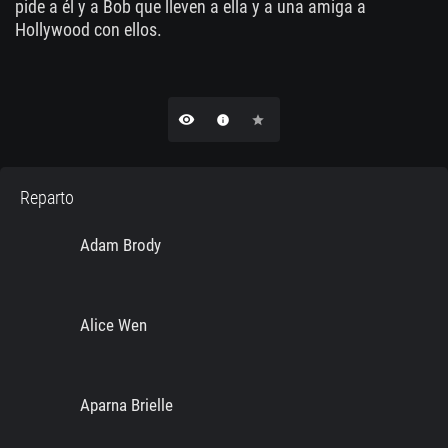
pide a él y a Bob que lleven a ella y a una amiga a
Hollywood con ellos.
remove_red_eye
info
star
Reparto
Adam Brody
Alice Wen
Aparna Brielle