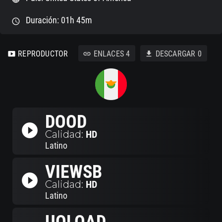
Duración: 01h 45m
schedule
REPRODUCTOR
ENLACES
4
DESCARGAR
0
smart_display
link
download
DOOD
play_circle_filled
Calidad:
HD
Latino
VIEWSB
play_circle_filled
Calidad:
HD
Latino