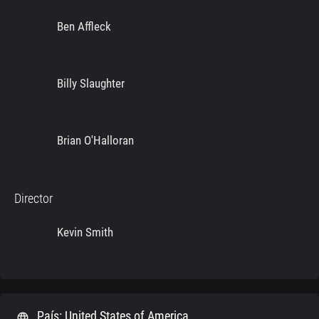
Ben Affleck
Billy Slaughter
Brian O'Halloran
Director
Kevin Smith
País: United States of America
language