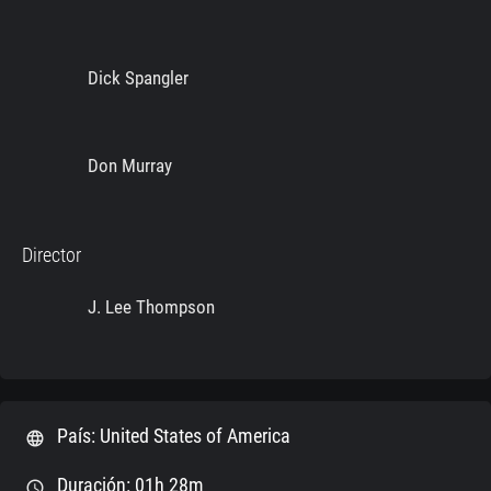
Dick Spangler
Don Murray
Director
J. Lee Thompson
País: United States of America
language
Duración: 01h 28m
schedule