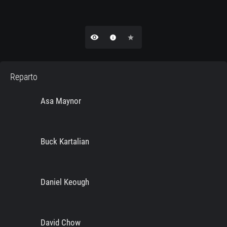
remove_red_eye
info
star
Reparto
Asa Maynor
Buck Kartalian
Daniel Keough
David Chow