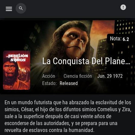
error
menu
search
Nota:
6.2
La Conquista Del Planeta De Los Simios
Acción
Ciencia ficción
Jun. 29 1972
Estado:
Released
En un mundo futurista que ha abrazado la esclavitud de los
simios, César, el hijo de los difuntos simios Cornelius y Zira,
sale a la superficie después de casi veinte años de
esconderse de las autoridades, y se prepara para una
revuelta de esclavos contra la humanidad.