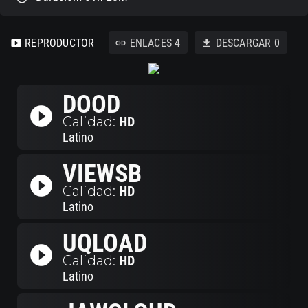
REPRODUCTOR
ENLACES
4
DESCARGAR
0
smart_display
link
download
DOOD
play_circle_filled
Calidad:
HD
Latino
VIEWSB
play_circle_filled
Calidad:
HD
Latino
UQLOAD
play_circle_filled
Calidad:
HD
Latino