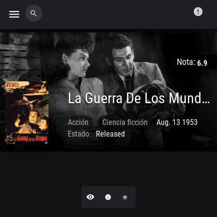
error
menu
search
Nota:
6.9
La Guerra De Los Mundos
Acción
Ciencia ficción
Aug. 13 1953
Estado:
Released
remove_red_eye
info
star