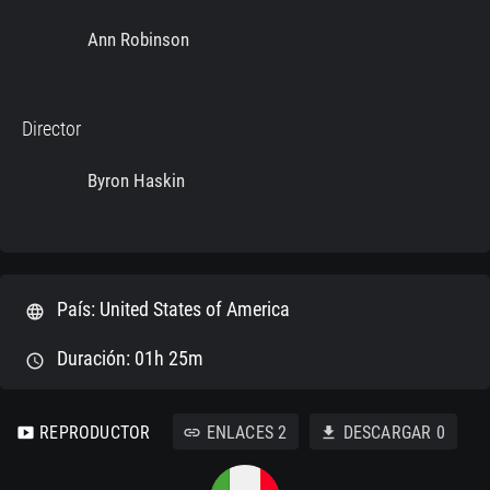
Ann Robinson
Director
Byron Haskin
País: United States of America
language
Duración: 01h 25m
schedule
REPRODUCTOR
ENLACES
2
DESCARGAR
0
smart_display
link
download