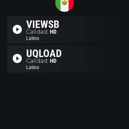
VIEWSB
play_circle_filled
Calidad:
HD
Latino
UQLOAD
play_circle_filled
Calidad:
HD
Latino