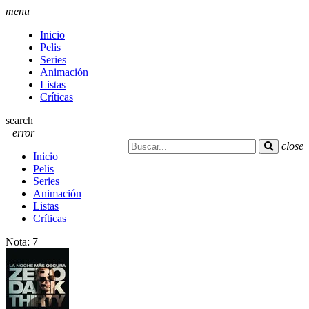
menu
Inicio
Pelis
Series
Animación
Listas
Críticas
search
error
close
Inicio
Pelis
Series
Animación
Listas
Críticas
Nota:
7