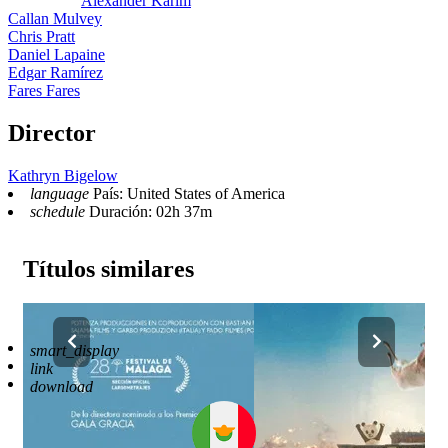
Alexander Karim
Callan Mulvey
Chris Pratt
Daniel Lapaine
Edgar Ramírez
Fares Fares
Director
Kathryn Bigelow
language
País: United States of America
schedule
Duración: 02h 37m
Títulos similares
Reproductor
smart_display
Enlaces
4
link
Descargar
0
download