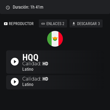
Duración: 1h 41m
schedule
REPRODUCTOR
ENLACES
2
DESCARGAR
3
smart_display
link
download
HQQ
play_circle_filled
Calidad:
HD
Latino
Calidad:
HD
play_circle_filled
Latino