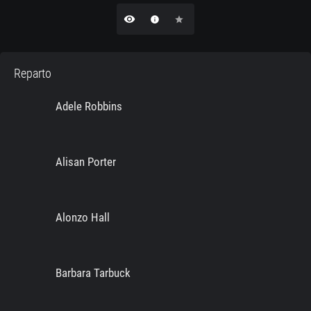
remove_red_eye
info
star
Reparto
Adele Robbins
Alisan Porter
Alonzo Hall
Barbara Tarbuck