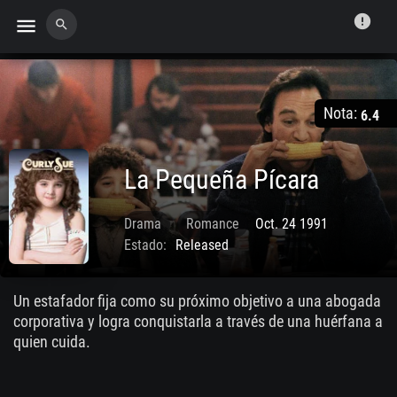
error
menu
search
Nota:
6.4
La Pequeña Pícara
Drama
Romance
Oct. 24 1991
Estado:
Released
Un estafador fija como su próximo objetivo a una abogada
corporativa y logra conquistarla a través de una huérfana a
quien cuida.