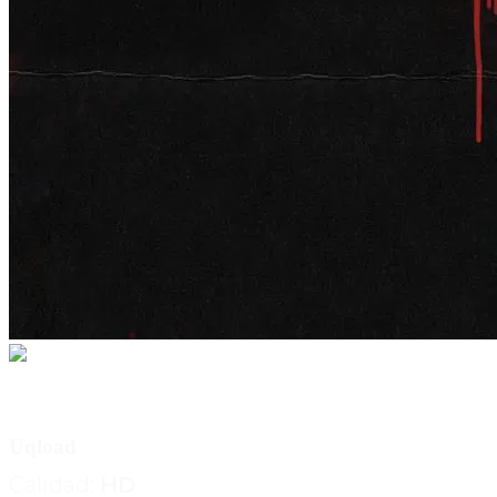
play_circle_filled
Uqload
Calidad:
HD