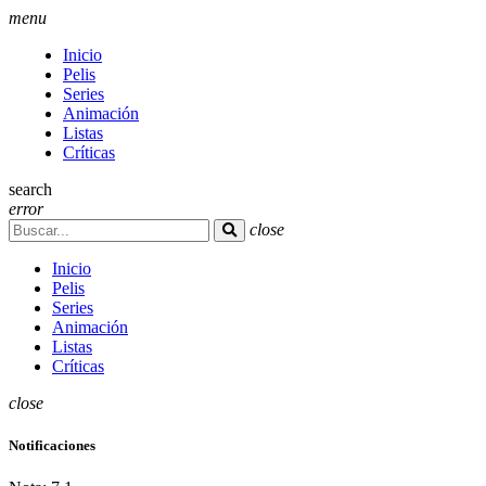
menu
Inicio
Pelis
Series
Animación
Listas
Críticas
search
error
close
Inicio
Pelis
Series
Animación
Listas
Críticas
close
Notificaciones