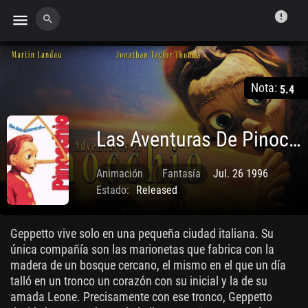
error
menu
search
Nota:
5.4
Las Aventuras De Pinocho
Animación
Fantasía
Jul. 26 1996
Estado:
Released
Geppetto vive solo en una pequeña ciudad italiana. Su
única compañía son las marionetas que fabrica con la
madera de un bosque cercano, el mismo en el que un día
talló en un tronco un corazón con su inicial y la de su
amada Leone. Precisamente con ese tronco, Geppetto