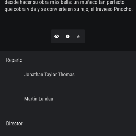
decide hacer su obra más bella: un muñeco tan perfecto
que cobra vida y se convierte en su hijo, el travieso Pinocho.
remove_red_eye
info
star
Reparto
Jonathan Taylor Thomas
Martin Landau
Director