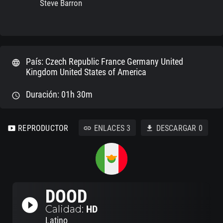
Steve Barron
País: Czech Republic France Germany United
language
Kingdom United States of America
Duración: 01h 30m
schedule
REPRODUCTOR
ENLACES
3
DESCARGAR
0
smart_display
link
download
DOOD
play_circle_filled
Calidad:
HD
Latino