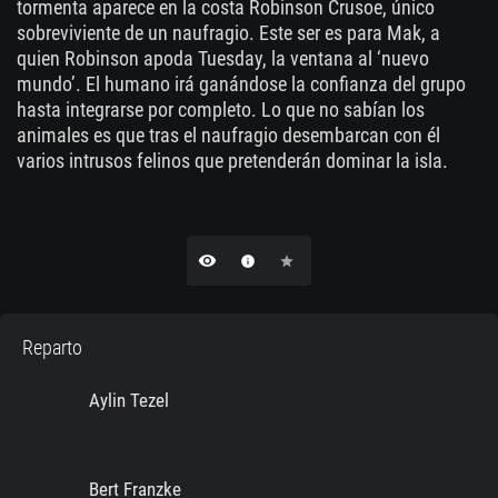
tormenta aparece en la costa Robinson Crusoe, único
sobreviviente de un naufragio. Este ser es para Mak, a
quien Robinson apoda Tuesday, la ventana al ‘nuevo
mundo’. El humano irá ganándose la confianza del grupo
hasta integrarse por completo. Lo que no sabían los
animales es que tras el naufragio desembarcan con él
varios intrusos felinos que pretenderán dominar la isla.
remove_red_eye
info
star
Reparto
Aylin Tezel
Bert Franzke