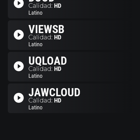
play_circle_filled
Calidad:
HD
Latino
VIEWSB
play_circle_filled
Calidad:
HD
Latino
UQLOAD
play_circle_filled
Calidad:
HD
Latino
JAWCLOUD
play_circle_filled
Calidad:
HD
Latino