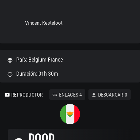
Vincent Kesteloot
País: Belgium France
language
Duración: 01h 30m
schedule
REPRODUCTOR
ENLACES
4
DESCARGAR
0
smart_display
link
download
DOOD