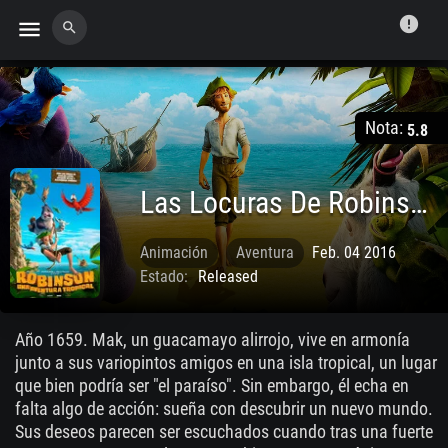
error
menu
search
Nota:
5.8
Las Locuras De Robinson Crusoe
Animación
Aventura
Feb. 04 2016
Estado:
Released
Año 1659. Mak, un guacamayo alirrojo, vive en armonía
junto a sus variopintos amigos en una isla tropical, un lugar
que bien podría ser "el paraíso". Sin embargo, él echa en
falta algo de acción: sueña con descubrir un nuevo mundo.
Sus deseos parecen ser escuchados cuando tras una fuerte