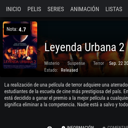
INICIO
PELIS
SERIES
ANIMACIÓN
LISTAS
Nota:
4.7
Leyenda Urbana 2
Misterio
Suspense
Terror
Sep. 22 2
Estado:
Released
La realización de una película de terror adquiere una aterrado
estudiantes de la escuela de cine más prestigiosa del país. En
está decidido a ganar el premio a la mejor película a cualquier
significa eliminar a la competencia. Nadie está a salvo y to
INFORMACIÓN
COMENTARI
remove_red_eye
info
star