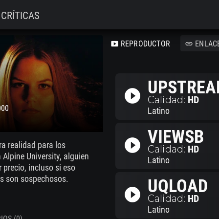
CRÍTICAS
REPRODUCTOR
ENLAC
smart_display
link
UPSTREA
play_circle_filled
Calidad:
HD
000
Latino
VIEWSB
play_circle_filled
ra realidad para los
Calidad:
HD
 Alpine University, alguien
Latino
 precio, incluso si eso
dos son sospechosos.
UQLOAD
play_circle_filled
Calidad:
HD
Latino
OS (0)