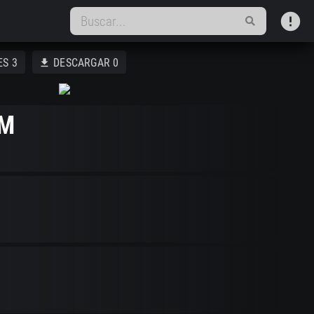
error
ES
3
DESCARGAR
0
download
M