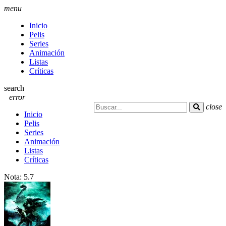
menu
Inicio
Pelis
Series
Animación
Listas
Críticas
search
error
close
Inicio
Pelis
Series
Animación
Listas
Críticas
Nota:
5.7