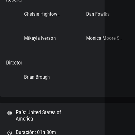
Dan Fowlks
Chelsie Hightower
Mikayla Iverson
Monica Moore Smith
Director
Brian Brough
País: United States of
language
America
Duración: 01h 30m
schedule