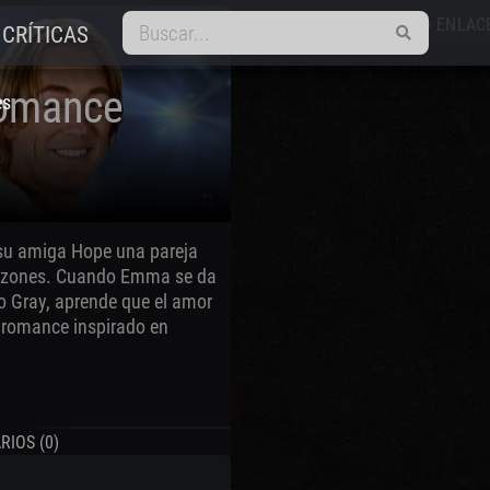
REPRODUCTOR
ENLAC
smart_display
link
CRÍTICAS
Romance
es
 su amiga Hope una pareja
orazones. Cuando Emma se da
 Gray, aprende que el amor
 romance inspirado en
IOS (0)