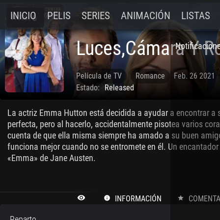
INICIO
PELIS
SERIES
ANIMACIÓN
LISTAS
Nota:
6
Luces,Cámara Y 
Notificacion
Película de TV
Romance
Feb. 26 2021
Estado:
Released
La actriz Emma Hutton está decidida a ayudar a encontrar a
perfecta, pero al hacerlo, accidentalmente pisotea varios c
cuenta de que ella misma siempre ha amado a su buen amigo
funciona mejor cuando no se entromete en él. Un encantador
«Emma» de Jane Austen.
remove_red_eye
INFORMACIÓN
COMENTAR
info
star
Reparto